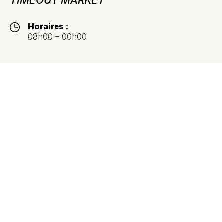
TIMEOUT MARKET
Horaires :
08h00 – 00h00
Téléphone :
+351 21 347 0028
(Appel vers le réseau fixe national)
Adresse :
Avenida 24 de Julho Nº 50,
1200-109 Lisboa
Itinéraire Google Maps
Retourner à la carte de Lisbonne