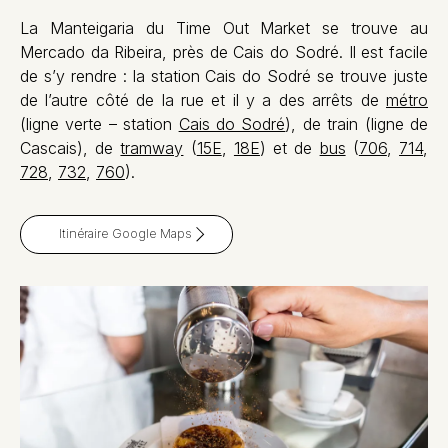
La Manteigaria du Time Out Market se trouve au
Mercado da Ribeira, près de Cais do Sodré. Il est facile
de s’y rendre : la station Cais do Sodré se trouve juste
de l’autre côté de la rue et il y a des arrêts de
métro
(ligne verte – station
Cais do Sodré
), de train (ligne de
Cascais), de
tramway
(
15E
,
18E
) et de
bus
(
706
,
714
,
728
,
732
,
760
).
Itinéraire Google Maps