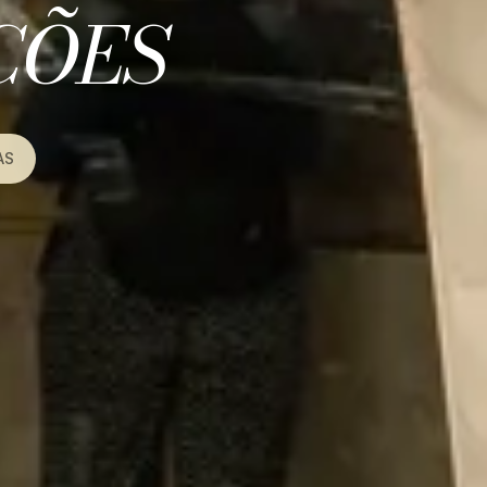
ÇÕES
AS