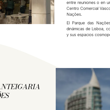
entre reuniones o en u
Centro Comercial Vasco
Nações.
El Parque das Naçõe
dinámicas de Lisboa, c
y sus espacios cosmopol
ANTEIGARIA
ÕES