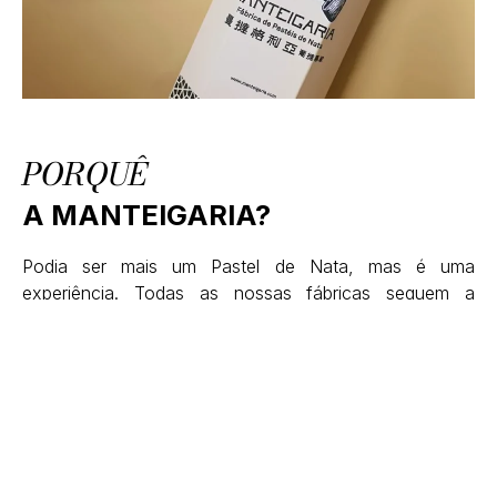
PORQUÊ
A MANTEIGARIA?
Podia ser mais um Pastel de Nata, mas é uma
experiência. Todas as nossas fábricas seguem a
mesma filosofia: Pastéis de Nata feitos na hora, à vista
de todos, e sempre estaladiços e cremosos. Sempre
saborosos. Entra, vê como se fazem e trinca um
enquanto ainda está quente.