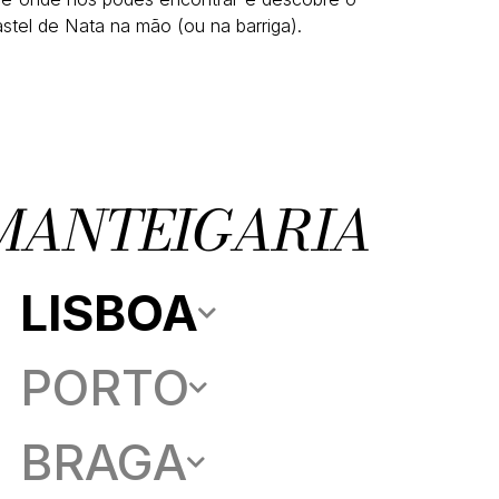
stel de Nata na mão (ou na barriga).
MANTEIGARIA
LISBOA
PORTO
BRAGA