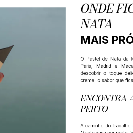
ONDE FI
NATA
MAIS PRÓ
O Pastel de Nata da M
Paris, Madrid e Ma
descobrir o toque del
creme, o sabor que fic
ENCONTRA A
PERTO
A caminho do trabalho 
Manteigaria por perto.